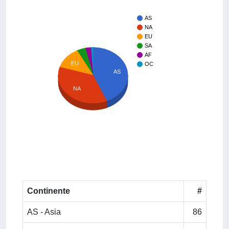
AS
NA
EU
SA
AF
EU
OC
AS
NA
Continente
#
AS - Asia
86