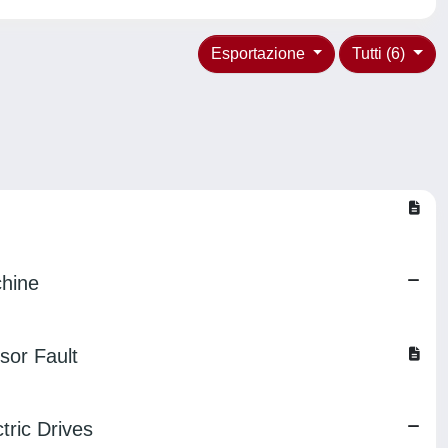
Esportazione
Tutti (6)
chine
sor Fault
tric Drives