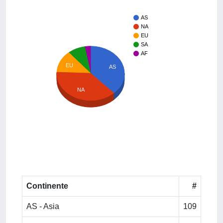
AS
NA
EU
SA
AF
EU
AS
NA
Continente
#
AS - Asia
109