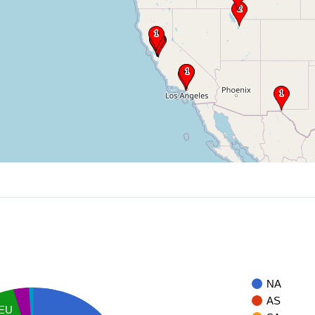
NA
AS
EU