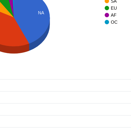
SA
EU
NA
AF
OC