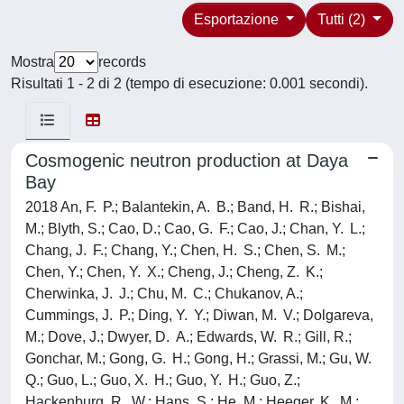
Esportazione
Tutti (2)
Mostra
records
Risultati 1 - 2 di 2 (tempo di esecuzione: 0.001 secondi).
Cosmogenic neutron production at Daya
Bay
2018 An, F. P.; Balantekin, A. B.; Band, H. R.; Bishai,
M.; Blyth, S.; Cao, D.; Cao, G. F.; Cao, J.; Chan, Y. L.;
Chang, J. F.; Chang, Y.; Chen, H. S.; Chen, S. M.;
Chen, Y.; Chen, Y. X.; Cheng, J.; Cheng, Z. K.;
Cherwinka, J. J.; Chu, M. C.; Chukanov, A.;
Cummings, J. P.; Ding, Y. Y.; Diwan, M. V.; Dolgareva,
M.; Dove, J.; Dwyer, D. A.; Edwards, W. R.; Gill, R.;
Gonchar, M.; Gong, G. H.; Gong, H.; Grassi, M.; Gu, W.
Q.; Guo, L.; Guo, X. H.; Guo, Y. H.; Guo, Z.;
Hackenburg, R. W.; Hans, S.; He, M.; Heeger, K. M.;