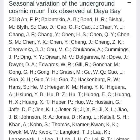
Seasonal variation of the underground
cosmic muon flux observed at Daya Bay
2018 An, F. P.; Balantekin, A. B.; Band, H. R.; Bishai,
M.; Blyth, S.; Cao, D.; Cao, G. F.; Cao, J.; Chan, Y. L.;
Chang, J. F.; Chang, Y.; Chen, H. S.; Chen, Q. Y.; Chen,
S. M.; Chen, Y. X.; Chen, Y.; Cheng, J.; Cheng, Z. K.;
Cherwinka, J. J.; Chu, M. C.; Chukanov, A.; Cummings,
J. P.; Ding, Y. Y.; Diwan, M. V.; Dolgareva, M.; Dove, J.;
Dwyer, D. A.; Edwards, W. R.; Gill, R.; Gonchar, M.;
Gong, G. H.; Gong, H.; Grassi, M.; Gu, W. Q.; Guo, L.;
Guo, X. H.; Guo, Y. H.; Guo, Z.; Hackenburg, R. W.;
Hans, S.; He, M.; Heeger, K. M.; Heng, Y. K.; Higuera,
A.; Hsiung, Y. B.; Hu, B. Z.; Hu, T.; Huang, E. C.; Huang,
H. X.; Huang, X. T.; Huber, P.; Huo, W.; Hussain, G.;
Jaffe, D. E.; Jen, K. L.; Jetter, S.; Ji, X. P.; Ji, X. L.; Jiao,
J. B.; Johnson, R. A.; Jones, D.; Kang, L.; Kettell, S. H.;
Khan, A.; Kohn, S.; Thomas, Kramer; Kwan, K. K.;
Kwok, M. W.; Kwok, T.; Langford, T. J.; Lau, K.;
Lebanowski, L.; Lee, J.; Lee, J. H. C.; Lei, R. T.; Leitner,