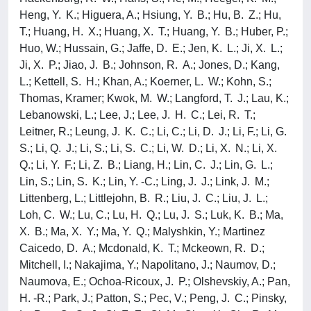
Heng, Y. K.; Higuera, A.; Hsiung, Y. B.; Hu, B. Z.; Hu,
T.; Huang, H. X.; Huang, X. T.; Huang, Y. B.; Huber, P.;
Huo, W.; Hussain, G.; Jaffe, D. E.; Jen, K. L.; Ji, X. L.;
Ji, X. P.; Jiao, J. B.; Johnson, R. A.; Jones, D.; Kang,
L.; Kettell, S. H.; Khan, A.; Koerner, L. W.; Kohn, S.;
Thomas, Kramer; Kwok, M. W.; Langford, T. J.; Lau, K.;
Lebanowski, L.; Lee, J.; Lee, J. H. C.; Lei, R. T.;
Leitner, R.; Leung, J. K. C.; Li, C.; Li, D. J.; Li, F.; Li, G.
S.; Li, Q. J.; Li, S.; Li, S. C.; Li, W. D.; Li, X. N.; Li, X.
Q.; Li, Y. F.; Li, Z. B.; Liang, H.; Lin, C. J.; Lin, G. L.;
Lin, S.; Lin, S. K.; Lin, Y. -C.; Ling, J. J.; Link, J. M.;
Littenberg, L.; Littlejohn, B. R.; Liu, J. C.; Liu, J. L.;
Loh, C. W.; Lu, C.; Lu, H. Q.; Lu, J. S.; Luk, K. B.; Ma,
X. B.; Ma, X. Y.; Ma, Y. Q.; Malyshkin, Y.; Martinez
Caicedo, D. A.; Mcdonald, K. T.; Mckeown, R. D.;
Mitchell, I.; Nakajima, Y.; Napolitano, J.; Naumov, D.;
Naumova, E.; Ochoa-Ricoux, J. P.; Olshevskiy, A.; Pan,
H. -R.; Park, J.; Patton, S.; Pec, V.; Peng, J. C.; Pinsky,