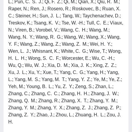
L.; Pun, C. S. J.; Qi, F. Z.; Qi, M.; Qian, X.; Qiu, R. M.;
Raper, N.; Ren, J.; Rosero, R.; Roskovec, B.; Ruan, X.
C.; Steiner, H.; Sun, J. L.; Tang, W.; Taychenachev, D.;
Treskov, K.; Tsang, K. V.; Tse, W. -H.; Tull, C. E.; Viaux,
N.; Viren, B.; Vorobel, V.; Wang, C. H.; Wang, M.;
Wang, N. Y.; Wang, R. G.; Wang, W.; Wang, X.; Wang,
Y. F.; Wang, Z.; Wang, Z.; Wang, Z. M.; Wei, H. Y.;
Wen, L. J.; Whisnant, K.; White, C. G.; Wise, T.; Wong,
H. L. H.; Wong, S. C. F.; Worcester, E.; Wu, C. -H.;
Wu, Q.; Wu, W. J.; Xia, D. M.; Xia, J. K.; Xing, Z. Z.;
Xu, J. L.; Xu, Y.; Xue, T.; Yang, C. G.; Yang, H.; Yang,
L.; Yang, M. S.; Yang, M. T.; Yang, Y. Z.; Ye, M.; Ye, Z.;
Yeh, M.; Young, B. L.; Yu, Z. Y.; Zeng, S.; Zhan, L.;
Zhang, C.; Zhang, C. C.; Zhang, H. H.; Zhang, J. W.;
Zhang, Q. M.; Zhang, R.; Zhang, X. T.; Zhang, Y. M.;
Zhang, Y. M.; Zhang, Y. X.; Zhang, Z. J.; Zhang, Z. P.;
Zhang, Z. Y.; Zhao, J.; Zhou, L.; Zhuang, H. L.; Zou, J.
H.