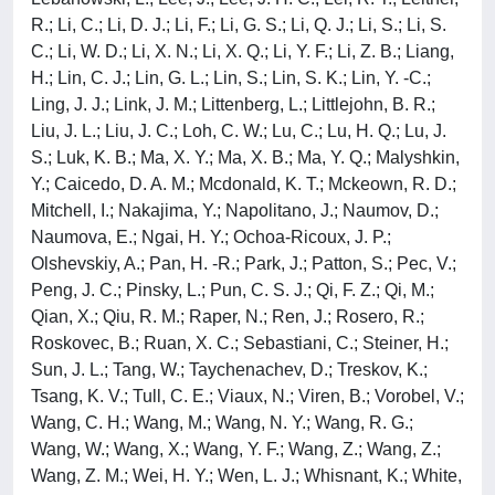
R.; Li, C.; Li, D. J.; Li, F.; Li, G. S.; Li, Q. J.; Li, S.; Li, S.
C.; Li, W. D.; Li, X. N.; Li, X. Q.; Li, Y. F.; Li, Z. B.; Liang,
H.; Lin, C. J.; Lin, G. L.; Lin, S.; Lin, S. K.; Lin, Y. -C.;
Ling, J. J.; Link, J. M.; Littenberg, L.; Littlejohn, B. R.;
Liu, J. L.; Liu, J. C.; Loh, C. W.; Lu, C.; Lu, H. Q.; Lu, J.
S.; Luk, K. B.; Ma, X. Y.; Ma, X. B.; Ma, Y. Q.; Malyshkin,
Y.; Caicedo, D. A. M.; Mcdonald, K. T.; Mckeown, R. D.;
Mitchell, I.; Nakajima, Y.; Napolitano, J.; Naumov, D.;
Naumova, E.; Ngai, H. Y.; Ochoa-Ricoux, J. P.;
Olshevskiy, A.; Pan, H. -R.; Park, J.; Patton, S.; Pec, V.;
Peng, J. C.; Pinsky, L.; Pun, C. S. J.; Qi, F. Z.; Qi, M.;
Qian, X.; Qiu, R. M.; Raper, N.; Ren, J.; Rosero, R.;
Roskovec, B.; Ruan, X. C.; Sebastiani, C.; Steiner, H.;
Sun, J. L.; Tang, W.; Taychenachev, D.; Treskov, K.;
Tsang, K. V.; Tull, C. E.; Viaux, N.; Viren, B.; Vorobel, V.;
Wang, C. H.; Wang, M.; Wang, N. Y.; Wang, R. G.;
Wang, W.; Wang, X.; Wang, Y. F.; Wang, Z.; Wang, Z.;
Wang, Z. M.; Wei, H. Y.; Wen, L. J.; Whisnant, K.; White,