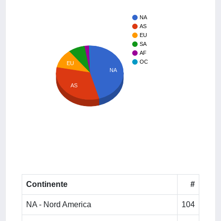
NA
AS
EU
SA
AF
OC
EU
NA
AS
Continente
#
NA - Nord America
104