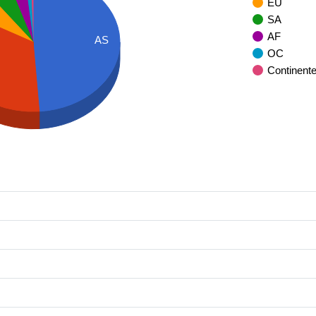
EU
SA
AF
AS
OC
Continent