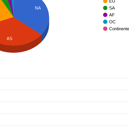
EU
SA
NA
AF
OC
Continent
AS