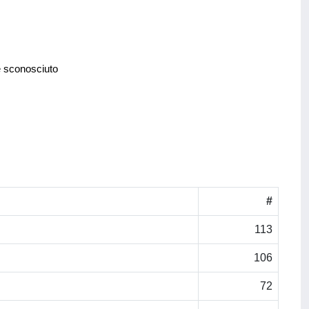
e sconosciuto
#
113
106
72