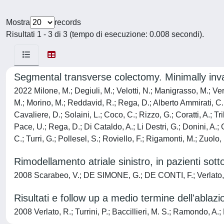
Mostra
records
Risultati 1 - 3 di 3 (tempo di esecuzione: 0.008 secondi).
Segmental transverse colectomy. Minimally inva
2022 Milone, M.; Degiuli, M.; Velotti, N.; Manigrasso, M.; Ver
M.; Morino, M.; Reddavid, R.; Rega, D.; Alberto Ammirati, C.; 
Cavaliere, D.; Solaini, L.; Coco, C.; Rizzo, G.; Coratti, A.; T
Pace, U.; Rega, D.; Di Cataldo, A.; Li Destri, G.; Donini, A.; 
C.; Turri, G.; Pollesel, S.; Roviello, F.; Rigamonti, M.; Zuolo
Rimodellamento atriale sinistro, in pazienti sotto
2008 Scarabeo, V.; DE SIMONE, G.; DE CONTI, F.; Verlato, R.
Risultati e follow up a medio termine dell'abl
2008 Verlato, R.; Turrini, P.; Baccillieri, M. S.; Ramondo, 