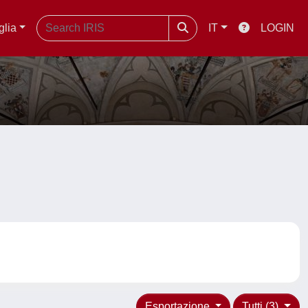
glia
IT
LOGIN
Esportazione
Tutti (3)