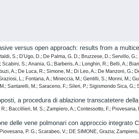
sive versus open approach: results from a multicen
taldi, S.; D'Ugo, D.; De Palma, G. D.; Bruzzese, D.; Servillo, G.;
Scabini, S.; Anania, G.; Barberis, A.; Longhin, R.; Belli, A.; Bianc
ribuzi, A.; De Luca, R.; Simone, M.; Di Leo, A.; De Manzoni, G.; De 
Graziosi, L.; Fontana, A.; Mineccia, M.; Gentilli, S.; Monni, M.; Gue
, M.; Santarelli, M.; Saraceno, F.; Sileri, P.; Sigismondo Sica, G.;
posti, a procedura di ablazione transcatetere della f
; Baccillieri, M. S.; Zampiero, A.; Contessotto, F.; Piovesana, 
azione delle vene polmonari con approccio integra
A.; Piovesana, P. G.; Scarabeo, V.; DE SIMONE, Grazia; Zampiero,