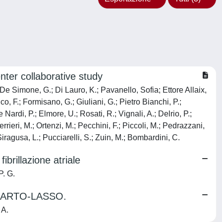
ter collaborative study
 De Simone, G.; Di Lauro, K.; Pavanello, Sofia; Ettore Allaix,
o, F.; Formisano, G.; Giuliani, G.; Pietro Bianchi, P.;
Nardi, P.; Elmore, U.; Rosati, R.; Vignali, A.; Delrio, P.;
rrieri, M.; Ortenzi, M.; Pecchini, F.; Piccoli, M.; Pedrazzani,
 Siragusa, L.; Pucciarelli, S.; Zuin, M.; Bombardini, C.
ibrillazione atriale
P. G.
to CARTO-LASSO.
 A.