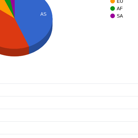
EU
AF
AS
SA