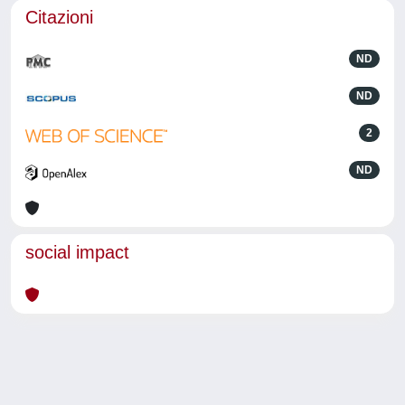
Citazioni
ND
ND
2
ND
social impact