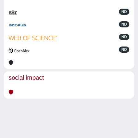
ND
ND
ND
ND
social impact