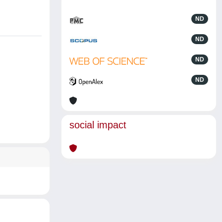
ND
ND
ND
ND
social impact