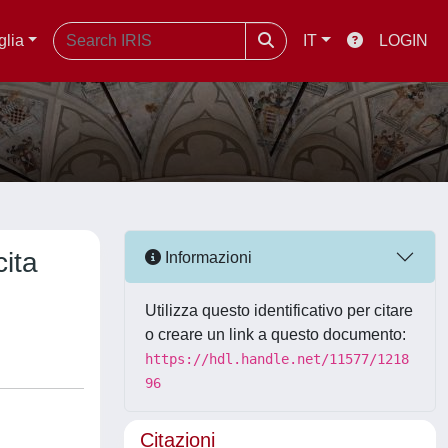
glia
IT
LOGIN
cita
Informazioni
Utilizza questo identificativo per citare
o creare un link a questo documento:
https://hdl.handle.net/11577/1218
96
Citazioni