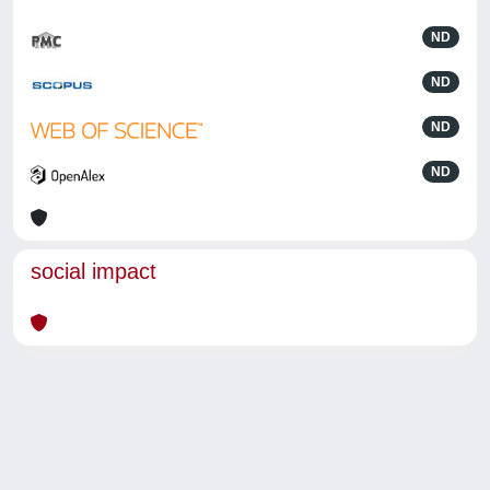
ND
ND
ND
ND
social impact