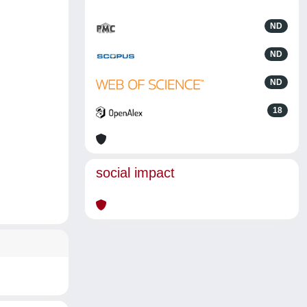
ND
ND
ND
18
social impact