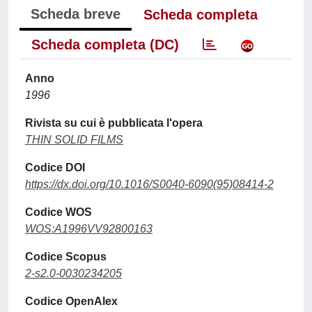
Scheda breve
Scheda completa
Scheda completa (DC)
Anno
1996
Rivista su cui è pubblicata l'opera
THIN SOLID FILMS
Codice DOI
https://dx.doi.org/10.1016/S0040-6090(95)08414-2
Codice WOS
WOS:A1996VV92800163
Codice Scopus
2-s2.0-0030234205
Codice OpenAlex