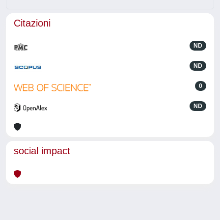
Citazioni
ND
ND
0
ND
social impact