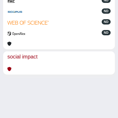
ND
ND
ND
ND
social impact
Powered by
IRIS
-
about IRIS
-
Utilizzo dei cookie
-
Privacy
Copyright © 2026