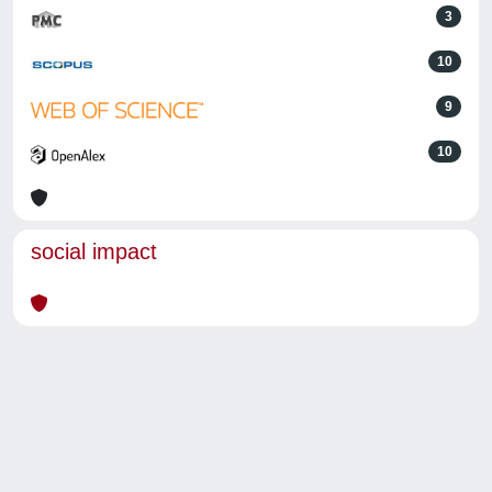
3
10
9
10
social impact
Powered by
IRIS
-
about IRIS
-