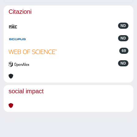
Citazioni
ND
ND
69
ND
social impact