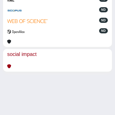
ND
ND
ND
social impact
Powered by
IRIS
-
about IRIS
-
Utilizzo dei cookie
-
Privacy
Copyright © 2026