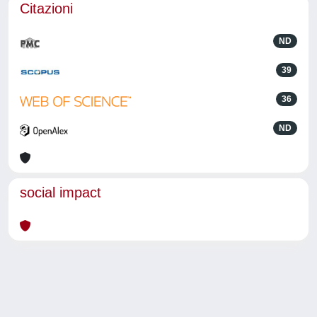
Citazioni
ND
39
36
ND
social impact