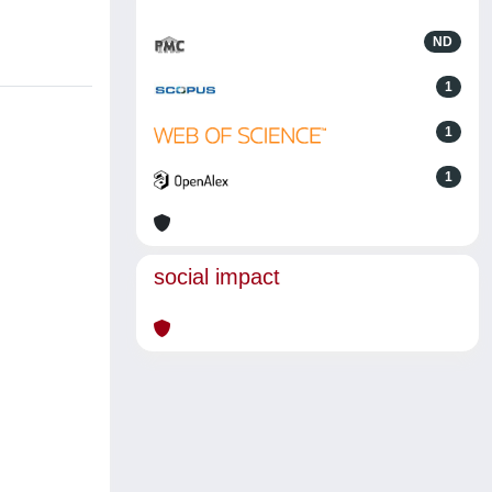
ND
1
1
1
social impact