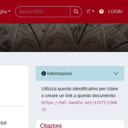
glia
IT
LOGIN
Informazioni
Utilizza questo identificativo per citare
o creare un link a questo documento:
https://hdl.handle.net/11577/1368
15
full
Citazioni