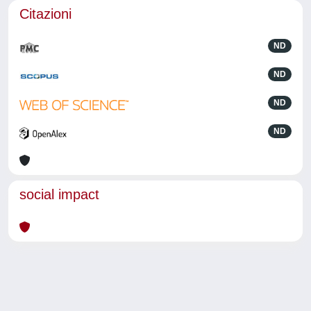
Citazioni
ND
ND
ND
ND
social impact