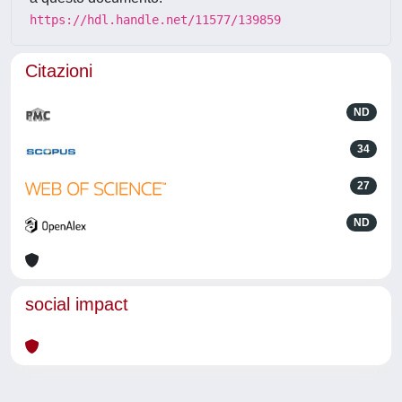
https://hdl.handle.net/11577/139859
Citazioni
ND
34
27
ND
social impact