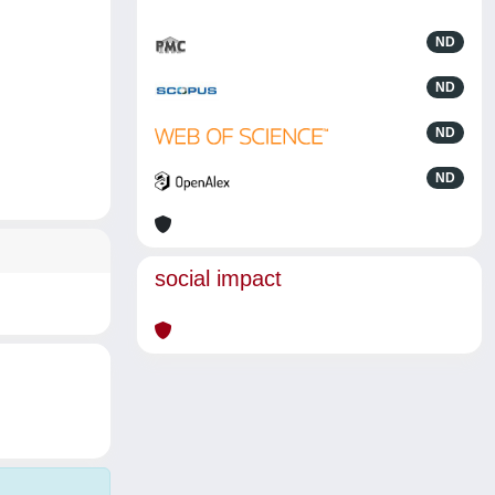
ND
ND
ND
ND
social impact