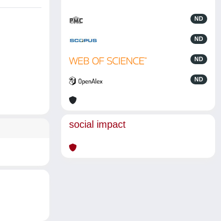
ND
ND
ND
ND
social impact