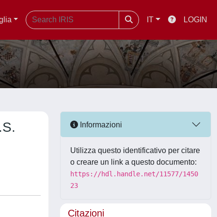
glia
IT
LOGIN
.S.
Informazioni
Utilizza questo identificativo per citare
o creare un link a questo documento:
https://hdl.handle.net/11577/1450
23
Citazioni