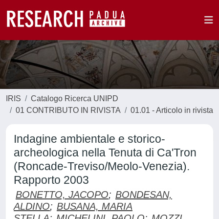
IRIS
Catalogo Ricerca UNIPD
01 CONTRIBUTO IN RIVISTA
01.01 - Articolo in rivista
Indagine ambientale e storico-
archeologica nella Tenuta di Ca'Tron
(Roncade-Treviso/Meolo-Venezia).
Rapporto 2003
BONETTO, JACOPO
;
BONDESAN,
ALDINO
;
BUSANA, MARIA
STELLA
;
MICHELINI, PAOLO
;
MOZZI,