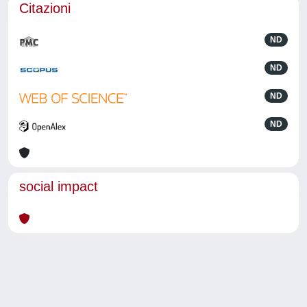
Citazioni
ND
ND
ND
ND
social impact