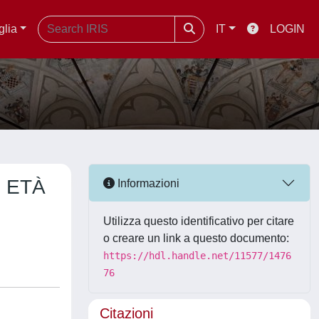
glia
IT
LOGIN
 ETÀ
Informazioni
Utilizza questo identificativo per citare
o creare un link a questo documento:
https://hdl.handle.net/11577/1476
76
Citazioni