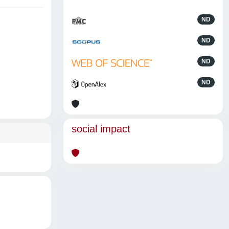
ND
ND
ND
ND
social impact