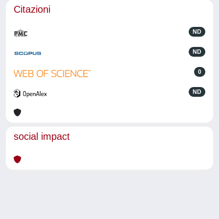
Citazioni
ND
ND
0
ND
social impact