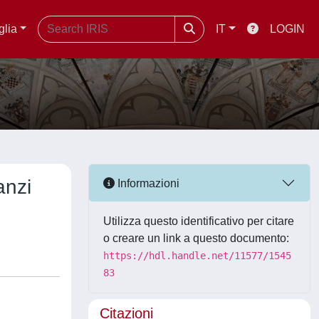
glia
IT
LOGIN
anzi
Informazioni
Utilizza questo identificativo per citare
o creare un link a questo documento:
https://hdl.handle.net/11577/1545
83
Citazioni