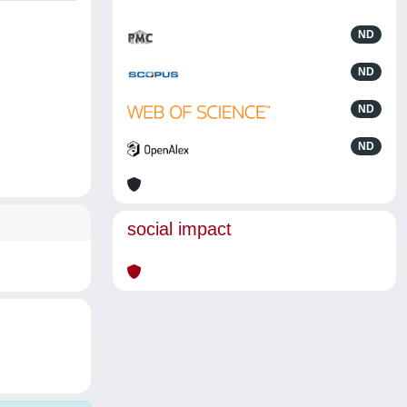
ND
ND
ND
ND
social impact