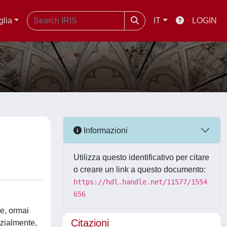
glia
IT
LOGIN
Informazioni
Utilizza questo identificativo per citare
o creare un link a questo documento:
https://hdl.handle.net/11577/1554
656
ne, ormai
Citazioni
nzialmente,