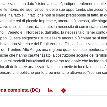
ocalizzate in un dato “sistema locale”, indipendentemente dalle 
del territorio, dei suoi vincoli e delle sue opportunità, che acco
ale, ha fatto sì, infatti, che non si siano predisposte di fatto, in 
 rivolte alle reti di piccole imprese e, ancora più spesso, alle sin
tivo di sottolineare, da un lato, la necessità di cominciare a te
no il Veneto e il Nordest e, dall’altro, la necessità di tener conto 
viluppo. Questa esigenza risulta essere ancora più chiara se si tie
di sviluppo Veneto e del Friuli Venezia Giulia, focalizzato sulla 
o del Trentino-Alto Adige, una regione quasi del tutto montuosa.
miche che hanno caratterizzato la costruzione sociale del territori
 diversi modelli istituzionali di governo regionale che incidono 
locali delle aree analizzate, la ricerca mette in luce la necessità
ensare alle politiche per le aree montane attraverso “scenari sost
da completa (DC)