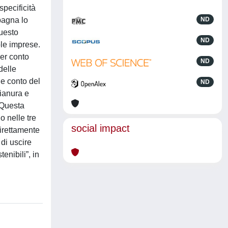
specificità
mpagna lo
ND
questo
ND
gole imprese.
ner conto
ND
delle
ne conto del
ND
pianura e
 Questa
o nelle tre
social impact
direttamente
 di uscire
enibili”, in