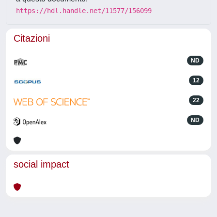
https://hdl.handle.net/11577/156099
Citazioni
ND
12
22
ND
social impact