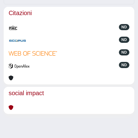
Citazioni
ND
ND
ND
ND
social impact