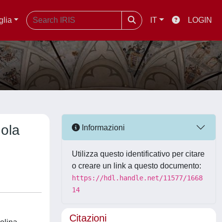
glia
IT
LOGIN
nola
Informazioni
Utilizza questo identificativo per citare
o creare un link a questo documento:
https://hdl.handle.net/11577/1668
14
Citazioni