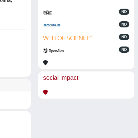
olina,
ND
ND
ND
ND
social impact