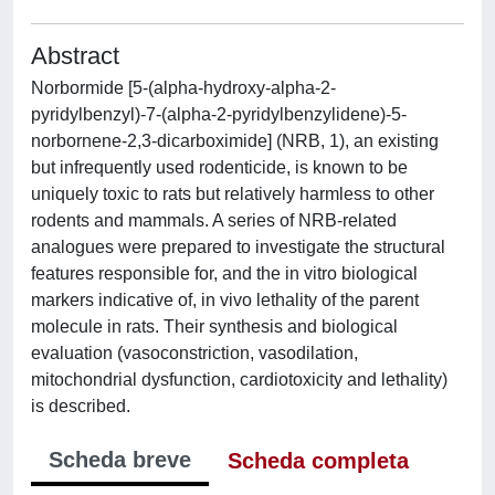
Abstract
Norbormide [5-(alpha-hydroxy-alpha-2-
pyridylbenzyl)-7-(alpha-2-pyridylbenzylidene)-5-
norbornene-2,3-dicarboximide] (NRB, 1), an existing
but infrequently used rodenticide, is known to be
uniquely toxic to rats but relatively harmless to other
rodents and mammals. A series of NRB-related
analogues were prepared to investigate the structural
features responsible for, and the in vitro biological
markers indicative of, in vivo lethality of the parent
molecule in rats. Their synthesis and biological
evaluation (vasoconstriction, vasodilation,
mitochondrial dysfunction, cardiotoxicity and lethality)
is described.
Scheda breve
Scheda completa