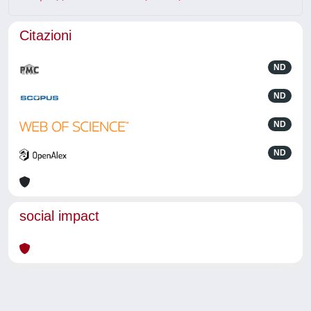
Citazioni
ND
ND
ND
ND
social impact