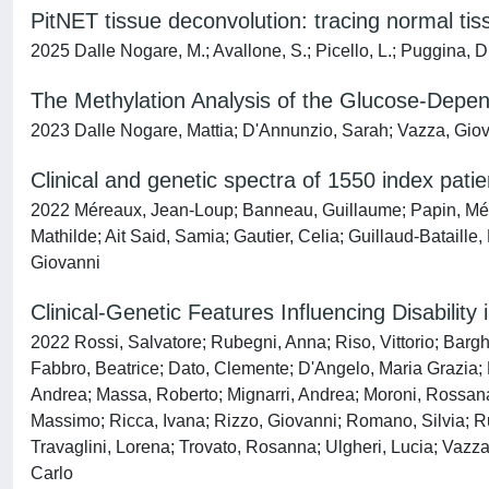
PitNET tissue deconvolution: tracing normal t
2025 Dalle Nogare, M.; Avallone, S.; Picello, L.; Puggina, D.
The Methylation Analysis of the Glucose-Depen
2023 Dalle Nogare, Mattia; D'Annunzio, Sarah; Vazza, Giova
Clinical and genetic spectra of 1550 index patie
2022 Méreaux, Jean-Loup; Banneau, Guillaume; Papin, Mélanie
Mathilde; Ait Said, Samia; Gautier, Celia; Guillaud-Bataille,
Giovanni
Clinical-Genetic Features Influencing Disabilit
2022 Rossi, Salvatore; Rubegni, Anna; Riso, Vittorio; Barghig
Fabbro, Beatrice; Dato, Clemente; D'Angelo, Maria Grazia; Di
Andrea; Massa, Roberto; Mignarri, Andrea; Moroni, Rossana; 
Massimo; Ricca, Ivana; Rizzo, Giovanni; Romano, Silvia; Ru
Travaglini, Lorena; Trovato, Rosanna; Ulgheri, Lucia; Vazza,
Carlo