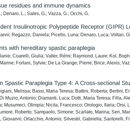
issue residues and immune dynamics
; Denaro, L.; Sales, G.; Vazza, G.; Occhi, G.
dent Insulinotropic Polypeptide Receptor (GIPR) 
nni; Regazzo, Daniela; Picello, Luna; Denaro, Luca; Voltan, Gi
nts with hereditary spastic paraplegia
; Coarelli, Giulia; Valter, Rémi; Raymond, Laure; Kol, Bophara; 
 Marine; Forlani, Sylvie; De La Grange, Pierre; Brice, Alexis; Va
y in Spastic Paraplegia Type 4: A Cross-sectional S
iani, Melissa; Bassi, Maria Teresa; Battini, Roberta; Bertini, Enr
 Muzio, Antonio; Diamanti, Luca; Dotti, Maria Teresa; Filla, Ale
Musumeci, Olimpia; Nicita, Francesco; Orologio, Ilaria; Orsi, L
more, Roberto; Sampaolo, Simone; Scarlato, Marina; Seri, Marco;
 Giovanni; Orlacchio, Antonio; Silvestri, Gabriella; Santorelli, 