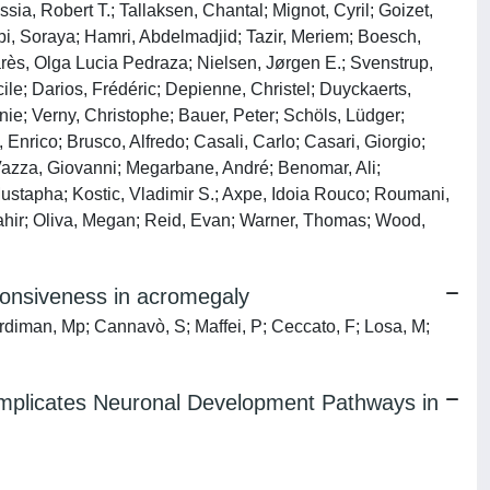
ia, Robert T.; Tallaksen, Chantal; Mignot, Cyril; Goizet,
abi, Soraya; Hamri, Abdelmadjid; Tazir, Meriem; Boesch,
arès, Olga Lucia Pedraza; Nielsen, Jørgen E.; Svenstrup,
e; Darios, Frédéric; Depienne, Christel; Duyckaerts,
nie; Verny, Christophe; Bauer, Peter; Schöls, Lüdger;
Enrico; Brusco, Alfredo; Casali, Carlo; Casari, Giorgio;
a; Vazza, Giovanni; Megarbane, André; Benomar, Ali;
Mustapha; Kostic, Vladimir S.; Axpe, Idoia Rouco; Roumani,
Cahir; Oliva, Megan; Reid, Evan; Warner, Thomas; Wood,
ponsiveness in acromegaly
ardiman, Mp; Cannavò, S; Maffei, P; Ceccato, F; Losa, M;
Implicates Neuronal Development Pathways in