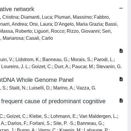
rative network
da, Cristina; Diamanti, Luca; Plumari, Massimo; Fabbro,
gnarri, Andrea; Orsi, Laura; D'Angelo, Maria Grazia; Bassi,
 Massa, Roberto; Liguori, Rocco; Rizzo, Giovanni; Seri,
, Mariarosa; Casali, Carlo
uin, V.; Lidstrom, K.; Banneau, G.; Morais, S.; Parodi, L.;
 Loureiro, J. L.; Goizet, C.; Durr, A.; Paucar, M.; Stevanin, G.
ID mtDNA Whole Genome Panel
.; Staiti, N.; Luiselli, D.; Marino, A.; Vazza, G.
 a frequent cause of predominant cognitive
, C.; Goizet, C.; Klebe, S.; Lohmann, E.; Van Maldergen, L.;
.; Darios, F.; Forlani, S.; Site, P. -S.; Banneau, G.;
zan, J.; Burgo, A.; Verny, C.; Koenig, M.; Labauge, P.;