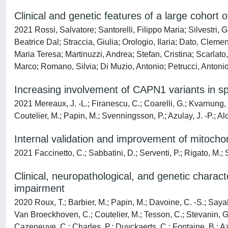
Clinical and genetic features of a large cohort 
2021 Rossi, Salvatore; Santorelli, Filippo Maria; Silvestri,
Beatrice Dal; Straccia, Giulia; Orologio, Ilaria; Dato, Cleme
Maria Teresa; Martinuzzi, Andrea; Stefan, Cristina; Scarlato
Marco; Romano, Silvia; Di Muzio, Antonio; Petrucci, Antoni
Increasing involvement of CAPN1 variants in s
2021 Mereaux, J. -L.; Firanescu, C.; Coarelli, G.; Kvarnung, M
Coutelier, M.; Papin, M.; Svenningsson, P.; Azulay, J. -P.; Alo
Internal validation and improvement of mitoc
2021 Faccinetto, C.; Sabbatini, D.; Serventi, P.; Rigato, M.; 
Clinical, neuropathological, and genetic charac
impairment
2020 Roux, T.; Barbier, M.; Papin, M.; Davoine, C. -S.; Sayah,
Van Broeckhoven, C.; Coutelier, M.; Tesson, C.; Stevanin, G.; D
Cazeneuve, C.; Charles, P.; Duyckaerts, C.; Fontaine, B.; Az