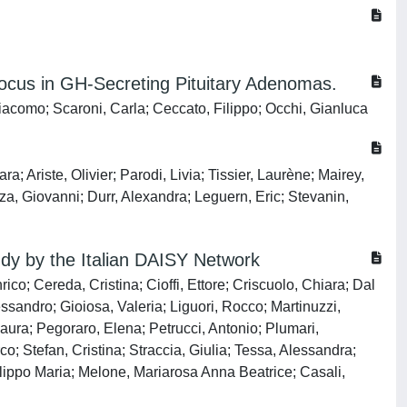
Locus in GH-Secreting Pituitary Adenomas.
acomo; Scaroni, Carla; Ceccato, Filippo; Occhi, Gianluca
Ariste, Olivier; Parodi, Livia; Tissier, Laurène; Mairey,
zza, Giovanni; Durr, Alexandra; Leguern, Eric; Stevanin,
tudy by the Italian DAISY Network
ico; Cereda, Cristina; Cioffi, Ettore; Criscuolo, Chiara; Dal
ssandro; Gioiosa, Valeria; Liguori, Rocco; Martinuzzi,
aura; Pegoraro, Elena; Petrucci, Antonio; Plumari,
 Stefan, Cristina; Straccia, Giulia; Tessa, Alessandra;
Filippo Maria; Melone, Mariarosa Anna Beatrice; Casali,