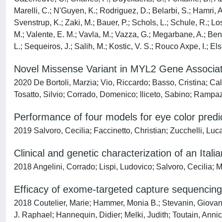
Marelli, C.; N'Guyen, K.; Rodriguez, D.; Belarbi, S.; Hamri, A
Svenstrup, K.; Zaki, M.; Bauer, P.; Schols, L.; Schule, R.; Losso
M.; Valente, E. M.; Vavla, M.; Vazza, G.; Megarbane, A.; Ben
L.; Sequeiros, J.; Salih, M.; Kostic, V. S.; Rouco Axpe, I.; 
Novel Missense Variant in MYL2 Gene Associat
2020 De Bortoli, Marzia; Vio, Riccardo; Basso, Cristina; Cal
Tosatto, Silvio; Corrado, Domenico; Iliceto, Sabino; Rampa
Performance of four models for eye color predic
2019 Salvoro, Cecilia; Faccinetto, Christian; Zucchelli
Clinical and genetic characterization of an Ital
2018 Angelini, Corrado; Lispi, Ludovico; Salvoro, Cecilia; 
Efficacy of exome-targeted capture sequencing 
2018 Coutelier, Marie; Hammer, Monia B.; Stevanin, Giovann
J. Raphael; Hannequin, Didier; Melki, Judith; Toutain, Anni