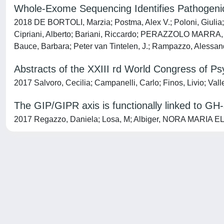
Whole-Exome Sequencing Identifies Pathogeni
2018 DE BORTOLI, Marzia; Postma, Alex V.; Poloni, Giulia; C
Cipriani, Alberto; Bariani, Riccardo; PERAZZOLO MARRA, Ma
Bauce, Barbara; Peter van Tintelen, J.; Rampazzo, Alessan
Abstracts of the XXIII rd World Congress of P
2017 Salvoro, Cecilia; Campanelli, Carlo; Finos, Livio; Val
The GIP/GIPR axis is functionally linked to GH-
2017 Regazzo, Daniela; Losa, M; Albiger, NORA MARIA ELVIR
Powered by
IRIS
-
about IRIS
-
Utilizzo dei cookie
-