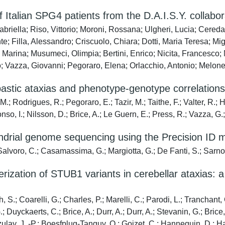
of Italian SPG4 patients from the D.A.I.S.Y. collabo
 Gabriella; Riso, Vittorio; Moroni, Rossana; Ulgheri, Lucia; Cere
nte; Filla, Alessandro; Criscuolo, Chiara; Dotti, Maria Teresa; Mi
, Marina; Musumeci, Olimpia; Bertini, Enrico; Nicita, Francesco;
o; Vazza, Giovanni; Pegoraro, Elena; Orlacchio, Antonio; Melone
pastic ataxias and phenotype-genotype correlations
.; Rodrigues, R.; Pegoraro, E.; Tazir, M.; Taithe, F.; Valter, R.; H
nso, I.; Nilsson, D.; Brice, A.; Le Guern, E.; Press, R.; Vazza, G.;
hondrial genome sequencing using the Precision 
Salvoro, C.; Casamassima, G.; Margiotta, G.; De Fanti, S.; Sarno, S
terization of STUB1 variants in cerebellar ataxias:
 S.; Coarelli, G.; Charles, P.; Marelli, C.; Parodi, L.; Tranchant
uyckaerts, C.; Brice, A.; Durr, A.; Durr, A.; Stevanin, G.; Brice, A
ulay, J. -P.; Boesfplug-Tanguy, O.; Goizet, C.; Hannequin, D.; Ha