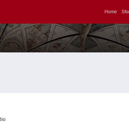
Home
Sfo
iBio