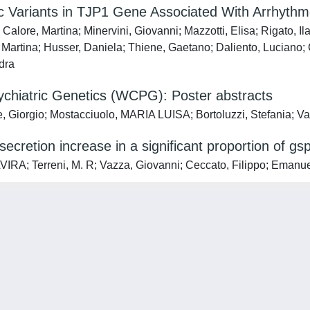
c Variants in TJP1 Gene Associated With Arrhyth
alore, Martina; Minervini, Giovanni; Mazzotti, Elisa; Rigato, Il
rtina; Husser, Daniela; Thiene, Gaetano; Daliento, Luciano; Co
dra
sychiatric Genetics (WCPG): Poster abstracts
le, Giorgio; Mostacciuolo, MARIA LUISA; Bortoluzzi, Stefania; V
secretion increase in a significant proportion of g
A; Terreni, M. R; Vazza, Giovanni; Ceccato, Filippo; Emanuell
Privacy