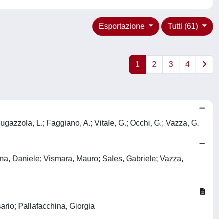
Esportazione
Tutti (61)
1
2
3
4
Fugazzola, L.; Faggiano, A.; Vitale, G.; Occhi, G.; Vazza, G.
gina, Daniele; Vismara, Mauro; Sales, Gabriele; Vazza,
ario; Pallafacchina, Giorgia