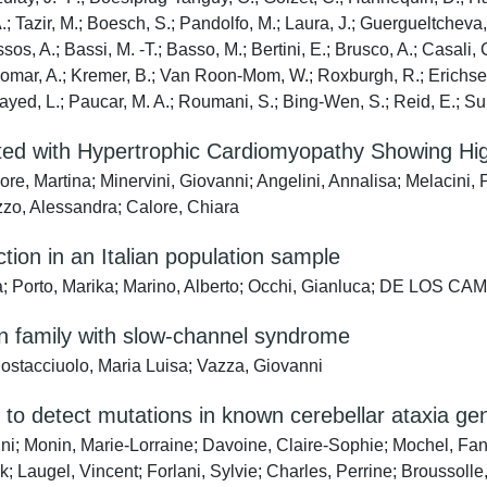
.; Tazir, M.; Boesch, S.; Pandolfo, M.; Laura, J.; Guergueltcheva, 
s, A.; Bassi, M. -T.; Basso, M.; Bertini, E.; Brusco, A.; Casali, C.;
omar, A.; Kremer, B.; Van Roon-Mom, W.; Roxburgh, R.; Erichsen, A
Elsayed, L.; Paucar, M. A.; Roumani, S.; Bing-Wen, S.; Reid, E.; S
ed with Hypertrophic Cardiomyopathy Showing High
ore, Martina; Minervini, Giovanni; Angelini, Annalisa; Melacini, 
zzo, Alessandra; Calore, Chiara
tion in an Italian population sample
, Luca; Porto, Marika; Marino, Alberto; Occhi, Gianluca; DE
ian family with slow-channel syndrome
Mostacciuolo, Maria Luisa; Vazza, Giovanni
to detect mutations in known cerebellar ataxia ge
i; Monin, Marie-Lorraine; Davoine, Claire-Sophie; Mochel, Fann
ck; Laugel, Vincent; Forlani, Sylvie; Charles, Perrine; Broussol