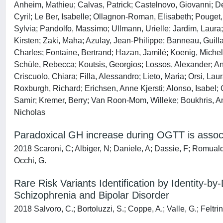
Anheim, Mathieu; Calvas, Patrick; Castelnovo, Giovanni; De 
Cyril; Le Ber, Isabelle; Ollagnon-Roman, Elisabeth; Pouget,
Sylvia; Pandolfo, Massimo; Ullmann, Urielle; Jardim, Laura
Kirsten; Zaki, Maha; Azulay, Jean-Philippe; Banneau, Guill
Charles; Fontaine, Bertrand; Hazan, Jamilé; Koenig, Michel; 
Schüle, Rebecca; Koutsis, Georgios; Lossos, Alexander; Ante
Criscuolo, Chiara; Filla, Alessandro; Lieto, Maria; Orsi, La
Roxburgh, Richard; Erichsen, Anne Kjersti; Alonso, Isabel; 
Samir; Kremer, Berry; Van Roon-Mom, Willeke; Boukhris, Am
Nicholas
Paradoxical GH increase during OGTT is associ
2018 Scaroni, C; Albiger, N; Daniele, A; Dassie, F; Romuald
Occhi, G.
Rare Risk Variants Identification by Identit
Schizophrenia and Bipolar Disorder
2018 Salvoro, C.; Bortoluzzi, S.; Coppe, A.; Valle, G.; Feltri