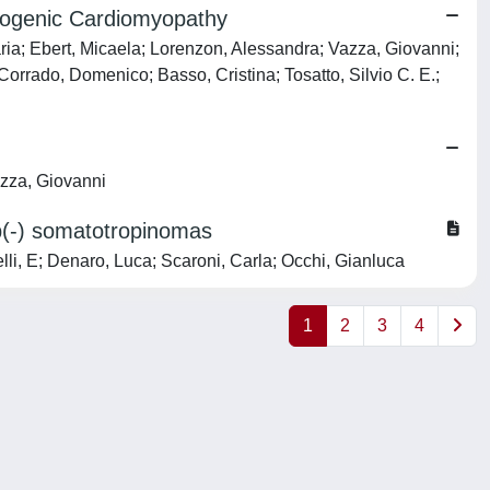
mogenic Cardiomyopathy
aria; Ebert, Micaela; Lorenzon, Alessandra; Vazza, Giovanni;
rrado, Domenico; Basso, Cristina; Tosatto, Silvio C. E.;
azza, Giovanni
sp(-) somatotropinomas
i, E; Denaro, Luca; Scaroni, Carla; Occhi, Gianluca
1
2
3
4
Copyright © 2026