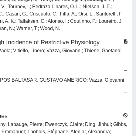
V.; Tournev, I.; Pedraza Linares, O. L.; Nielsen, J. E.;
 Casari, G.; Criscuolo, C.; Filla, A.; Orsi, L.; Santorelli, F.
. K.; Tallaksen, C.; Alonso, I.; Coutinho, P.; Loureiro, J.
uran, N.; Warner, T.; Wood, N.
 Incidence of Restrictive Physiology
Paola; Vitiello, Libero; Vazza, Giovanni; Thiene, Gaetano;
 LOS CAMPOS BALTASAR, GUSTAVO AMERICO; Vazza, Giovanni
nes
y; Labauge, Pierre; Ewenczyk, Claire; Ding, Jinhui; Gibbs,
le, Emmanuel; Thobois, Stéphane; Afenjar, Alexandra;