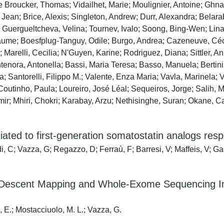
Broucker, Thomas; Vidailhet, Marie; Moulignier, Antoine; Ghnass
 Jean; Brice, Alexis; Singleton, Andrew; Durr, Alexandra; Belar
; Guergueltcheva, Velina; Tournev, Ivalo; Soong, Bing-Wen; Lin
aume; Boesfplug-Tanguy, Odile; Burgo, Andrea; Cazeneuve, Cécil
Marelli, Cecilia; N'Guyen, Karine; Rodriguez, Diana; Sittler, An
nora, Antonella; Bassi, Maria Teresa; Basso, Manuela; Bertini, 
ura; Santorelli, Filippo M.; Valente, Enza Maria; Vavla, Marinel
Coutinho, Paula; Loureiro, José Léal; Sequeiros, Jorge; Salih, 
ir; Mhiri, Chokri; Karabay, Arzu; Nethisinghe, Suran; Okane, 
ated to first-generation somatostatin analogs res
i, C; Vazza, G; Regazzo, D; Ferraù, F; Barresi, V; Maffeis, V; G
y-by-Descent Mapping and Whole-Exome Sequencing 
n, E.; Mostacciuolo, M. L.; Vazza, G.