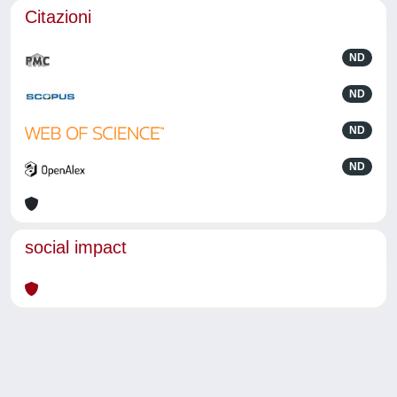
Citazioni
ND
ND
ND
ND
social impact