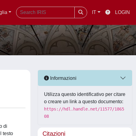
glia
IT
LOGIN
Informazioni
Utilizza questo identificativo per citare
o creare un link a questo documento:
https://hdl.handle.net/11577/1865
08
o di
Citazioni
l testo