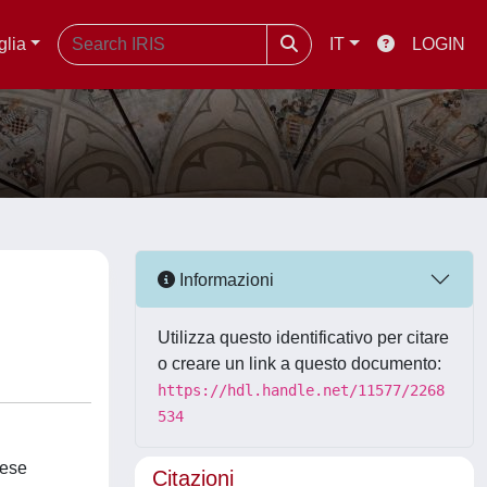
glia
IT
LOGIN
Informazioni
Utilizza questo identificativo per citare
o creare un link a questo documento:
https://hdl.handle.net/11577/2268
534
hese
Citazioni