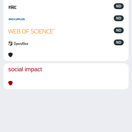
ND
ND
ND
ND
social impact
Powered by
IRIS
-
about IRIS
-