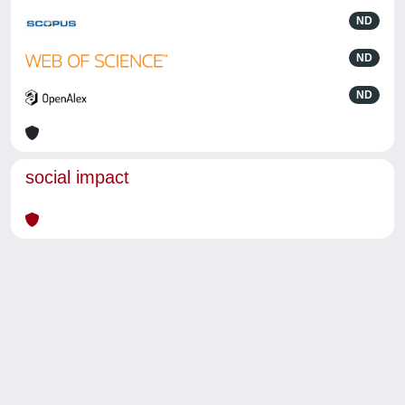
ND
ND
ND
social impact
Powered by
IRIS
-
about IRIS
-
Utilizzo dei cookie
-
Privacy
Copyright © 2026