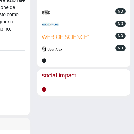
o-relazionale
ione del
ND
masto come
upporto
ND
mbino.
ND
ND
social impact