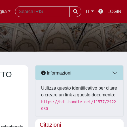
glia
IT
LOGIN
TTO
Informazioni
Utilizza questo identificativo per citare
o creare un link a questo documento:
https://hdl.handle.net/11577/2422
080
Citazioni