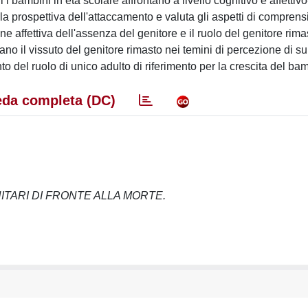
 i bambini in età scolare affrontano a livello cognitivo e affettiv
lla prospettiva dell'attaccamento e valuta gli aspetti di comprens
one affettiva dell'assenza del genitore e il ruolo del genitore ri
ntano il vissuto del genitore rimasto nei temini di percezione di s
nto del ruolo di unico adulto di riferimento per la crescita del ba
da completa (DC)
ITARI DI FRONTE ALLA MORTE.