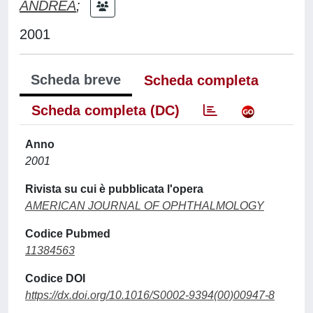
ANDREA
;
2001
Scheda breve
Scheda completa
Scheda completa (DC)
Anno
2001
Rivista su cui è pubblicata l'opera
AMERICAN JOURNAL OF OPHTHALMOLOGY
Codice Pubmed
11384563
Codice DOI
https://dx.doi.org/10.1016/S0002-9394(00)00947-8