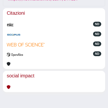
Citazioni
ND
ND
ND
ND
social impact