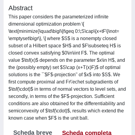
Abstract
This paper considers the parameterized infinite
dimensional optimization problem \[
\text{minimize}\quad\bigl\{t\geq 0:\;S\cap\{x+tF\}\not=
\emptyset\bigr\}, \] where $S$ is a nonempty closed
subset of a Hilbert space $H$ and $F\subseteq H$ is
closed convex satisfying $0\in\iint F$. The optimal
value $\tsf(x)$ depends on the parameter $x\in H$, and
the (possibly empty) set $S\cap (x+T(x)F)$ of optimal
solutions is the ``$F$-projection'' of $x$ into $S$. We
first compute proximal and Fr\'echet subgradients of
$\tsf(\cdot)$ in terms of normal vectors to level sets, and
secondly, in terms of the $F$-projection. Sufficient
conditions are also obtained for the differentiability and
semiconvexity of $\tsf(\cdot)$, results which extend the
known case when $F$ is the unit ball.
Scheda breve
Scheda completa