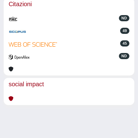
Citazioni
ND
49
45
ND
social impact