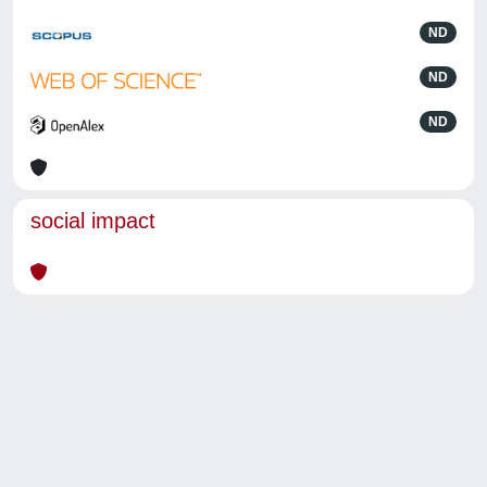
ND
ND
ND
social impact
Powered by
IRIS
-
about IRIS
-
Utilizzo dei cookie
-
Privacy
Copyright © 2026