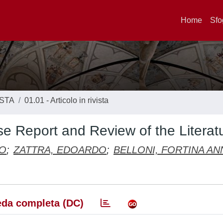
Home
Sfo
ISTA
01.01 - Articolo in rivista
 Report and Review of the Literat
RO
;
ZATTRA, EDOARDO
;
BELLONI, FORTINA AN
da completa (DC)