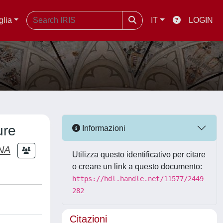
glia
IT
LOGIN
ure
Informazioni
NA
Utilizza questo identificativo per citare
o creare un link a questo documento:
https://hdl.handle.net/11577/2449
282
Citazioni