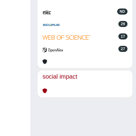
ND
29
17
27
social impact