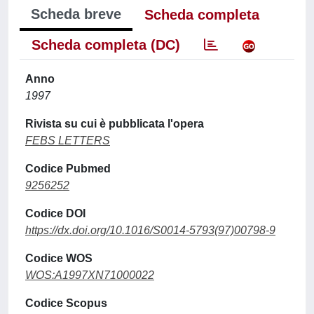
Scheda breve
Scheda completa
Scheda completa (DC)
Anno
1997
Rivista su cui è pubblicata l'opera
FEBS LETTERS
Codice Pubmed
9256252
Codice DOI
https://dx.doi.org/10.1016/S0014-5793(97)00798-9
Codice WOS
WOS:A1997XN71000022
Codice Scopus